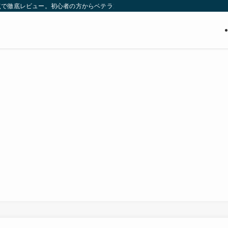
点で徹底レビュー。初心者の方からベテランまで、あなたの求める理想のギター探