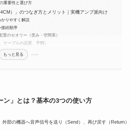
ct）の重要性と選び方
4CM）」のつなぎ方とメリット｜実機アンプ派向け
わかりやすく解説
い接続順序
配置のセオリー（歪み・空間系）
ズ、ケーブルの品質、手間）
もっと見る
ーン」とは？基本の3つの使い方
部の機器へ音声信号を送り（Send）、再び戻す（Return）