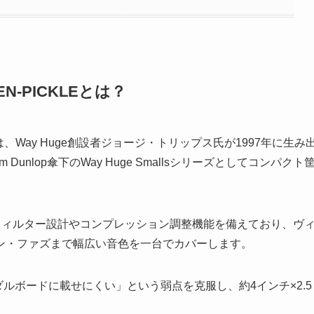
LEN-PICKLEとは？
ICKLEは、Way Huge創設者ジョージ・トリップス氏が1997年に生み
m Dunlop傘下のWay Huge Smallsシリーズとしてコンパクト
自のフィルター設計やコンプレッション調整機能を備えており、ヴ
ン・ファズまで幅広い音色を一台でカバーします。
ダルボードに載せにくい」という弱点を克服し、約4インチ×2.5