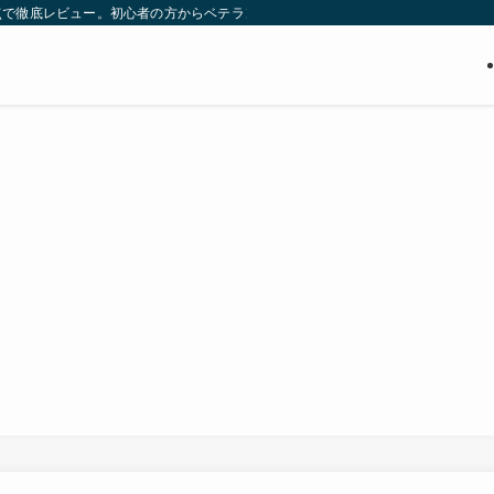
点で徹底レビュー。初心者の方からベテランまで、あなたの求める理想のギター探